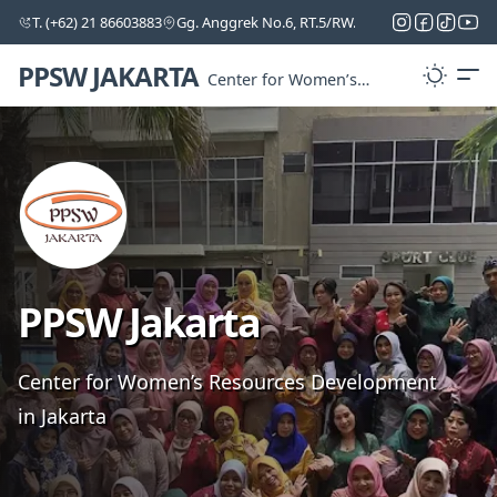
T. (+62) 21 86603883
Gg. Anggrek No.6, RT.5/RW.5, Cipinang Melayu, Ke
PPSW JAKARTA
Center for Women’s
Resources
Development in Jakarta
PPSW Jakarta
Center for Women’s Resources Development
in Jakarta