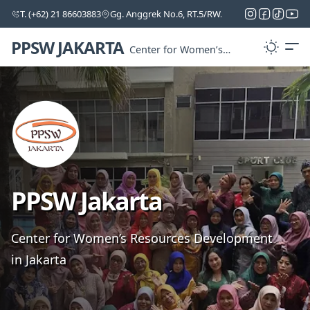
T. (+62) 21 86603883
Gg. Anggrek No.6, RT.5/RW.5, Cipinang Melayu, Ke
PPSW JAKARTA
Center for Women’s
Resources
Development in Jakarta
PPSW Jakarta
Center for Women’s Resources Development
in Jakarta