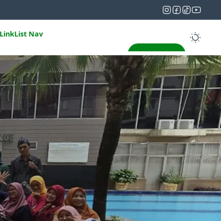
LinkList Nav
g Kami
Publikasi
Jaringan
Silakkop