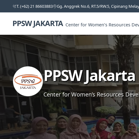
T. (+62) 21 86603883
Gg. Anggrek No.6, RT.5/RW.5, Cipinang Melayu
PPSW JAKARTA
Center for Women’s Resources Dev
PPSW Jakarta
Center for Women’s Resources Deve