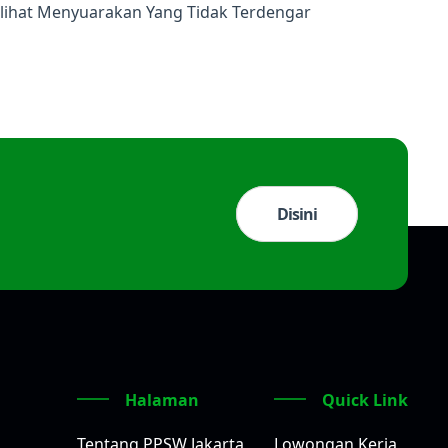
rlihat Menyuarakan Yang Tidak Terdengar
Disini
Halaman
Quick Link
Tentang PPSW Jakarta
Lowongan Kerja