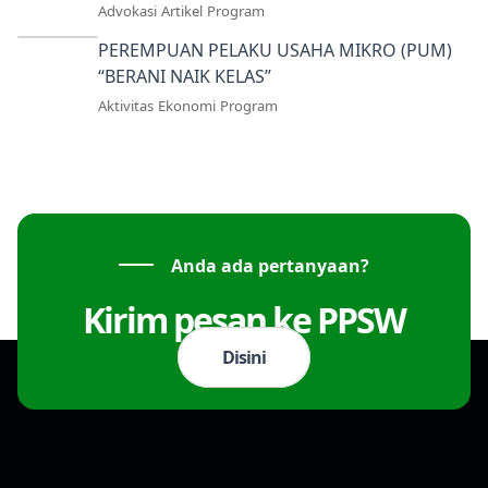
PEREMPUAN
Advokasi
Artikel
Program
PEREMPUAN PELAKU USAHA MIKRO (PUM)
“BERANI NAIK KELAS”
Aktivitas
Ekonomi
Program
Anda ada pertanyaan?
Kirim pesan ke PPSW
Disini