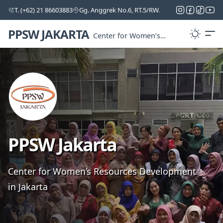
T. (+62) 21 86603883
Gg. Anggrek No.6, RT.5/RW.5, Cipinang Melayu, Ke
PPSW JAKARTA
Center for Women’s
Resources
Development in Jakarta
PPSW Jakarta
Center for Women’s Resources Development
in Jakarta